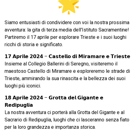
Siamo entusiasti di condividere con voi la nostra prossima
avventura: la gita di terza media dell’Istituto Sacramentine!
Partiremo il 17 aprile per esplorare Trieste e i suoi luoghi
ricchi di storia e significato.
𝟭𝟳 𝗔𝗽𝗿𝗶𝗹𝗲 𝟮𝟬𝟮𝟰 – 𝗖𝗮𝘀𝘁𝗲𝗹𝗹𝗼 𝗱𝗶 𝗠𝗶𝗿𝗮𝗺𝗮𝗿𝗲 𝗲 𝗧𝗿𝗶𝗲𝘀𝘁𝗲
Insieme al Collegio Ballerini di Seregno, visiteremo il
maestoso Castello di Miramare e esploreremo le strade di
Trieste, ammirando la sua rinascita e la bellezza dei suoi
luoghi più iconici.
𝟭𝟴 𝗔𝗽𝗿𝗶𝗹𝗲 𝟮𝟬𝟮𝟰 – 𝗚𝗿𝗼𝘁𝘁𝗮 𝗱𝗲𝗹 𝗚𝗶𝗴𝗮𝗻𝘁𝗲 𝗲
𝗥𝗲𝗱𝗶𝗽𝘂𝗴𝗹𝗶𝗮
La nostra avventura ci porterà alla Grotta del Gigante e al
Sacrario di Redipuglia, luoghi che ci lasceranno senza fiato
per la loro grandezza e importanza storica.