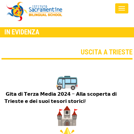
IN EVIDENZA
USCITA A TRIESTE
𝗚𝗶𝘁𝗮 𝗱𝗶 𝗧𝗲𝗿𝘇𝗮 𝗠𝗲𝗱𝗶𝗮 𝟮𝟬𝟮𝟰 – 𝗔𝗹𝗹𝗮 𝘀𝗰𝗼𝗽𝗲𝗿𝘁𝗮 𝗱𝗶
𝗧𝗿𝗶𝗲𝘀𝘁𝗲 𝗲 𝗱𝗲𝗶 𝘀𝘂𝗼𝗶 𝘁𝗲𝘀𝗼𝗿𝗶 𝘀𝘁𝗼𝗿𝗶𝗰𝗶!