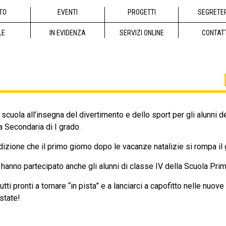
TO
EVENTI
PROGETTI
SEGRETE
LE
IN EVIDENZA
SERVIZI ONLINE
CONTAT
 scuola all’insegna del divertimento e dello sport per gli alunni d
a Secondaria di I grado.
adizione che il primo giorno dopo le vacanze natalizie si rompa il
hanno partecipato anche gli alunni di classe IV della Scuola Primar
tti pronti a tornare “in pista” e a lanciarci a capofitto nelle nuove
state!