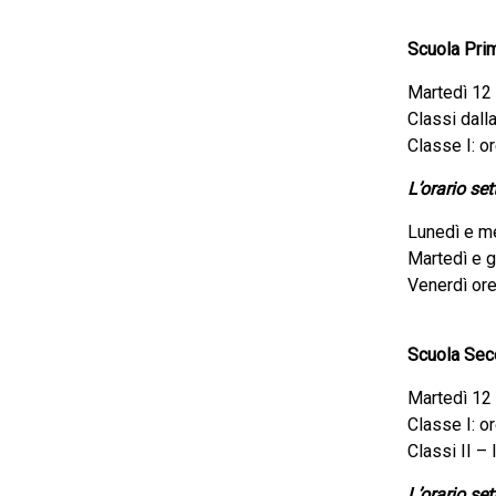
Scuola Prim
Martedì 12
Classi dalla
Classe I: o
L’orario se
Lunedì e me
Martedì e g
Venerdì ore
Scuola Seco
Martedì 12
Classe I: o
Classi II – 
L’orario se