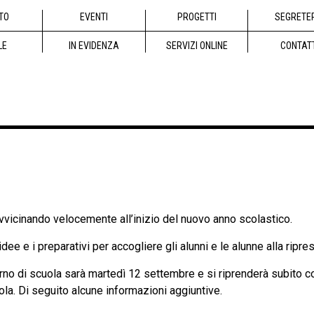
TO
EVENTI
PROGETTI
SEGRETE
LE
IN EVIDENZA
SERVIZI ONLINE
CONTAT
vvicinando velocemente all’inizio del nuovo anno scolastico.
idee e i preparativi per accogliere gli alunni e le alunne alla rip
orno di scuola sarà martedì 12 settembre e si riprenderà subito co
la. Di seguito alcune informazioni aggiuntive.