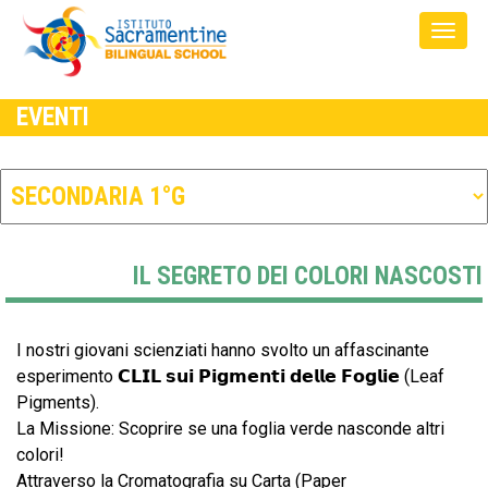
EVENTI
IL SEGRETO DEI COLORI NASCOSTI
​​I nostri giovani scienziati hanno svolto un affascinante
esperimento ​𝗖𝗟𝗜𝗟 𝘀𝘂𝗶 𝗣𝗶𝗴𝗺𝗲𝗻𝘁𝗶 𝗱𝗲𝗹𝗹𝗲 𝗙𝗼𝗴𝗹𝗶𝗲 (Leaf
Pigments).
​La Missione: Scoprire se una foglia verde nasconde altri
colori!
​Attraverso la Cromatografia su Carta (Paper