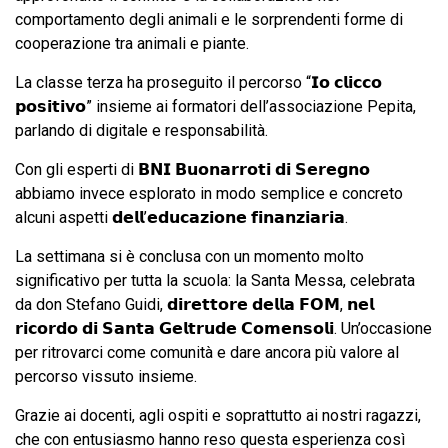
comportamento degli animali e le sorprendenti forme di
cooperazione tra animali e piante.
La classe terza ha proseguito il percorso “𝗜𝗼 𝗰𝗹𝗶𝗰𝗰𝗼
𝗽𝗼𝘀𝗶𝘁𝗶𝘃𝗼” insieme ai formatori dell’associazione Pepita,
parlando di digitale e responsabilità.
Con gli esperti di 𝗕𝗡𝗜 𝗕𝘂𝗼𝗻𝗮𝗿𝗿𝗼𝘁𝗶 𝗱𝗶 𝗦𝗲𝗿𝗲𝗴𝗻𝗼
abbiamo invece esplorato in modo semplice e concreto
alcuni aspetti 𝗱𝗲𝗹𝗹’𝗲𝗱𝘂𝗰𝗮𝘇𝗶𝗼𝗻𝗲 𝗳𝗶𝗻𝗮𝗻𝘇𝗶𝗮𝗿𝗶𝗮.
La settimana si è conclusa con un momento molto
significativo per tutta la scuola: la Santa Messa, celebrata
da don Stefano Guidi, 𝗱𝗶𝗿𝗲𝘁𝘁𝗼𝗿𝗲 𝗱𝗲𝗹𝗹𝗮 𝗙𝗢𝗠, 𝗻𝗲𝗹
𝗿𝗶𝗰𝗼𝗿𝗱𝗼 𝗱𝗶 𝗦𝗮𝗻𝘁𝗮 𝗚𝗲𝗹𝘁𝗿𝘂𝗱𝗲 𝗖𝗼𝗺𝗲𝗻𝘀𝗼𝗹𝗶. Un’occasione
per ritrovarci come comunità e dare ancora più valore al
percorso vissuto insieme.
Grazie ai docenti, agli ospiti e soprattutto ai nostri ragazzi,
che con entusiasmo hanno reso questa esperienza così