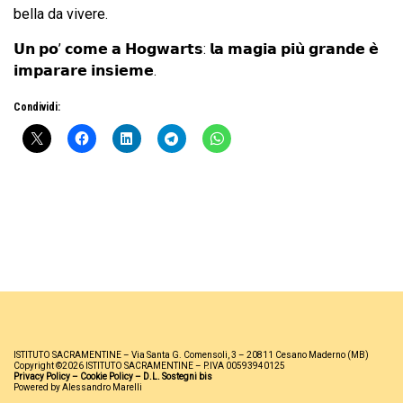
bella da vivere.
𝗨𝗻 𝗽𝗼’ 𝗰𝗼𝗺𝗲 𝗮 𝗛𝗼𝗴𝘄𝗮𝗿𝘁𝘀: 𝗹𝗮 𝗺𝗮𝗴𝗶𝗮 𝗽𝗶𝘂̀ 𝗴𝗿𝗮𝗻𝗱𝗲 𝗲̀
𝗶𝗺𝗽𝗮𝗿𝗮𝗿𝗲 𝗶𝗻𝘀𝗶𝗲𝗺𝗲.
Condividi:
ISTITUTO SACRAMENTINE – Via Santa G. Comensoli, 3 – 20811 Cesano Maderno (MB)
Copyright ©2026 ISTITUTO SACRAMENTINE – P.IVA 00593940125
Privacy Policy
–
Cookie Policy
–
D.L. Sostegni bis
Powered by Alessandro Marelli