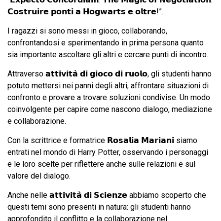
𝗖𝗼𝘀𝘁𝗿𝘂𝗶𝗿𝗲 𝗽𝗼𝗻𝘁𝗶 𝗮 𝗛𝗼𝗴𝘄𝗮𝗿𝘁𝘀 𝗲 𝗼𝗹𝘁𝗿𝗲!”.
I ragazzi si sono messi in gioco, collaborando,
confrontandosi e sperimentando in prima persona quanto
sia importante ascoltare gli altri e cercare punti di incontro.
Attraverso 𝗮𝘁𝘁𝗶𝘃𝗶𝘁𝗮̀ 𝗱𝗶 𝗴𝗶𝗼𝗰𝗼 𝗱𝗶 𝗿𝘂𝗼𝗹𝗼, gli studenti hanno
potuto mettersi nei panni degli altri, affrontare situazioni di
confronto e provare a trovare soluzioni condivise. Un modo
coinvolgente per capire come nascono dialogo, mediazione
e collaborazione.
Con la scrittrice e formatrice 𝗥𝗼𝘀𝗮𝗹𝗶𝗮 𝗠𝗮𝗿𝗶𝗮𝗻𝗶 siamo
entrati nel mondo di Harry Potter, osservando i personaggi
e le loro scelte per riflettere anche sulle relazioni e sul
valore del dialogo.
Anche nelle 𝗮𝘁𝘁𝗶𝘃𝗶𝘁𝗮̀ 𝗱𝗶 𝗦𝗰𝗶𝗲𝗻𝘇𝗲 abbiamo scoperto che
questi temi sono presenti in natura: gli studenti hanno
approfondito il conflitto e la collaborazione nel