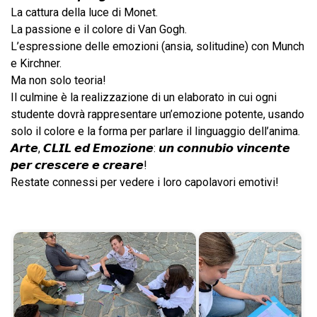
​La cattura della luce di Monet.
​La passione e il colore di Van Gogh.
​L’espressione delle emozioni (ansia, solitudine) con Munch
e Kirchner.
​Ma non solo teoria!
Il culmine è la realizzazione di un elaborato in cui ogni
studente dovrà rappresentare un’emozione potente, usando
solo il colore e la forma per parlare il linguaggio dell’anima.
​𝘼𝙧𝙩𝙚, 𝘾𝙇𝙄𝙇 𝙚𝙙 𝙀𝙢𝙤𝙯𝙞𝙤𝙣𝙚: 𝙪𝙣 𝙘𝙤𝙣𝙣𝙪𝙗𝙞𝙤 𝙫𝙞𝙣𝙘𝙚𝙣𝙩𝙚
𝙥𝙚𝙧 𝙘𝙧𝙚𝙨𝙘𝙚𝙧𝙚 𝙚 𝙘𝙧𝙚𝙖𝙧𝙚!
​Restate connessi per vedere i loro capolavori emotivi!