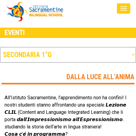
EVENTI
DALLA LUCE ALL’ANIMA
​All’Istituto Sacramentine, l’apprendimento non ha confini! I
nostri studenti stanno affrontando una speciale 𝙇𝙚𝙯𝙞𝙤𝙣𝙚
𝘾𝙇𝙄𝙇 (Content and Language Integrated Learning) che li
porta 𝙙𝙖𝙡𝙡’𝙄𝙢𝙥𝙧𝙚𝙨𝙨𝙞𝙤𝙣𝙞𝙨𝙢𝙤 𝙖𝙡𝙡’𝙀𝙨𝙥𝙧𝙚𝙨𝙨𝙞𝙤𝙣𝙞𝙨𝙢𝙤..
studiando la storia dell’arte in lingua straniera!
​𝘾𝙤𝙨𝙖 𝙘’𝙚̀ 𝙞𝙣 𝙥𝙧𝙤𝙜𝙧𝙖𝙢𝙢𝙖?