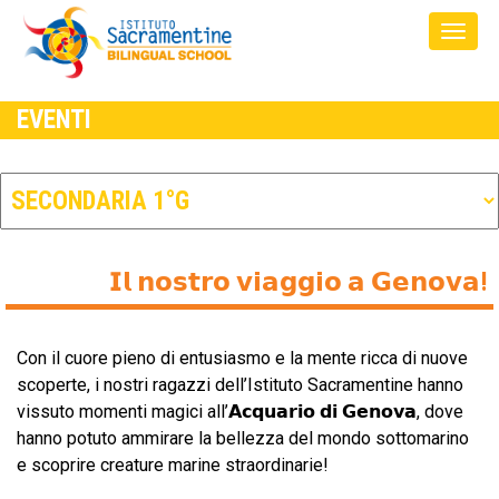
EVENTI
𝗜𝗹 𝗻𝗼𝘀𝘁𝗿𝗼 𝘃𝗶𝗮𝗴𝗴𝗶𝗼 𝗮 𝗚𝗲𝗻𝗼𝘃𝗮!
Con il cuore pieno di entusiasmo e la mente ricca di nuove
scoperte, i nostri ragazzi dell’Istituto Sacramentine hanno
vissuto momenti magici all’𝗔𝗰𝗾𝘂𝗮𝗿𝗶𝗼 𝗱𝗶 𝗚𝗲𝗻𝗼𝘃𝗮, dove
hanno potuto ammirare la bellezza del mondo sottomarino
e scoprire creature marine straordinarie!