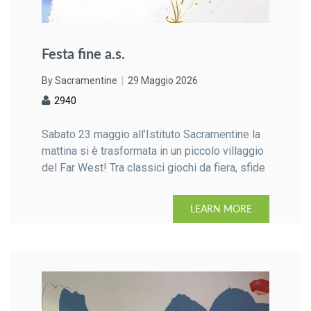
Festa fine a.s.
By Sacramentine
29 Maggio 2026
2940
Sabato 23 maggio all’Istituto Sacramentine la
mattina si è trasformata in un piccolo villaggio
del Far West! Tra classici giochi da fiera, sfide
di abilità, musica, risate e maestre in versione
cowgirl, i nostri ragazzi hanno vissuto una
LEARN MORE
splendida Festa di Fine Anno all’insegna del
divertimento e dello stare insieme Un
susseguirsi di giochi, colori […]