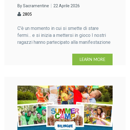
By Sacramentine
22 Aprile 2026
2805
C’è un momento in cui si smette di stare
fermi… e si inizia a mettersi in gioco I nostri
ragazzi hanno partecipato alla manifestazione
sportiva “Corro, salto e lancio 2026”, promossa
dal Comune di Cesano Maderno. Un’occasione
LEARN MORE
preziosa per vivere lo sport non solo come
sfida, ma come esperienza di condivisione con
il territorio, insieme […]